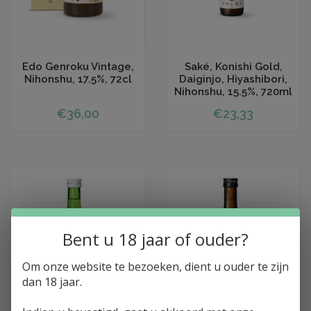
Toevoegen aan winkelwagen
Toevoegen aan winkelwagen
Edo Genroku Vintage,
Saké, Konishi Gold,
Nihonshu, 17.5%, 72cl
Daiginjo, Hiyashibori,
Nihonshu, 15.5%, 720ml
€36,00
€23,33
Bent u 18 jaar of ouder?
Om onze website te bezoeken, dient u ouder te zijn
dan 18 jaar.