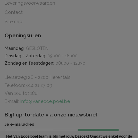
Leveringsvoorwaarden
Contact
Sitemap
Openingsuren
Maandag:
GESLOTEN
Dinsdag - Zaterdag:
09u00 - 18u00
Zondag en feestdagen:
08u00 - 12u30
Lierseweg 26 - 2200 Herentals
Telefoon: 014 21 27 09
Van 10u tot 18u
E-mail:
info@vaneccelpoel.be
Blijf up-to-date via onze nieuwsbrief
Je e-mailadres
INSCHRIJVEN
Het Van Eccelpoel team is blij met jouw bezoek! Omdat we enkel voor de