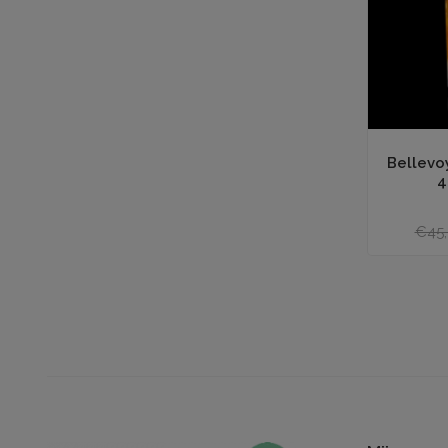
Toevoegen aan
Bellevoy
4
€45,