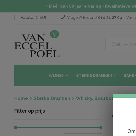
• Méér dan 60 jaar ervaring • Kwalitatieve wij
Valuta:
€ EUR
Vragen? Bel ons!
014 21 27 09
- Van 1
WIJNEN
STERKE DRANKEN
SAKÉ 
Home
Sterke Dranken
Whisky, Bourbon en Whis
Filter op prijs
Sorteren op
Om 