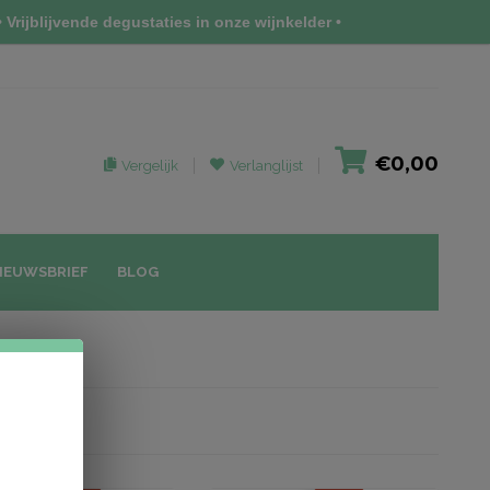
 Vrijblijvende degustaties in onze wijnkelder •
€0,00
Vergelijk
Verlanglijst
IEUWSBRIEF
BLOG