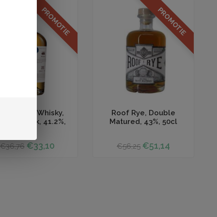
PROMOTIE
PROMOTIE
egen aan winkelwagen
Toevoegen aan winkelwagen
stillations, Whisky,
Roof Rye, Double
erican Oak, 41.2%,
Matured, 43%, 50cl
70cl
€33,10
€51,14
€36,76
€56,25