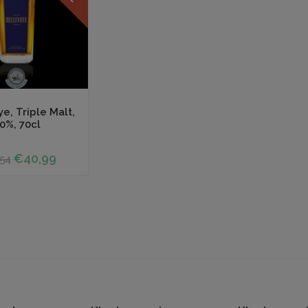
 winkelwagen
e, Triple Malt,
0%, 70cl
€40,99
54