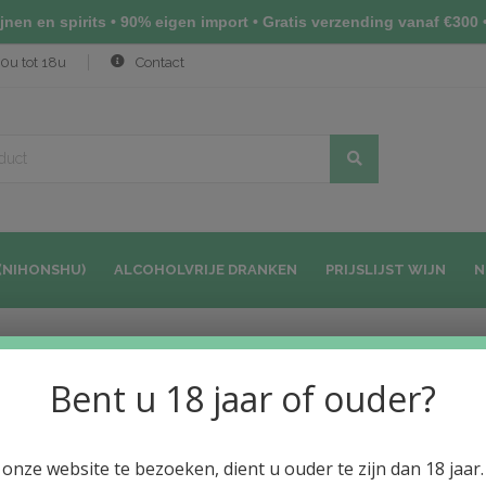
nen en spirits • 90% eigen import • Gratis verzending vanaf €300 •
0u tot 18u
Contact
(NIHONSHU)
ALCOHOLVRIJE DRANKEN
PRIJSLIJST WIJN
N
key
Franse Whisky's
Bent u 18 jaar of ouder?
onze website te bezoeken, dient u ouder te zijn dan 18 jaar.