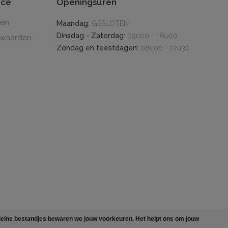
ice
Openingsuren
den
Maandag:
GESLOTEN
Dinsdag - Zaterdag:
09u00 - 18u00
rwaarden
Zondag en feestdagen:
08u00 - 12u30
n kleine bestandjes bewaren we jouw voorkeuren. Het helpt ons om jouw