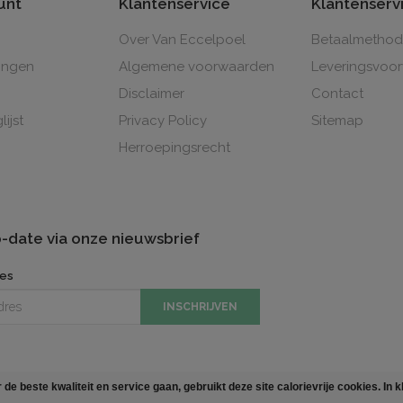
unt
Klantenservice
Klantenserv
Over Van Eccelpoel
Betaalmetho
lingen
Algemene voorwaarden
Leveringsvoo
Disclaimer
Contact
lijst
Privacy Policy
Sitemap
Herroepingsrecht
to-date via onze nieuwsbrief
res
INSCHRIJVEN
de beste kwaliteit en service gaan, gebruikt deze site calorievrije cookies. I