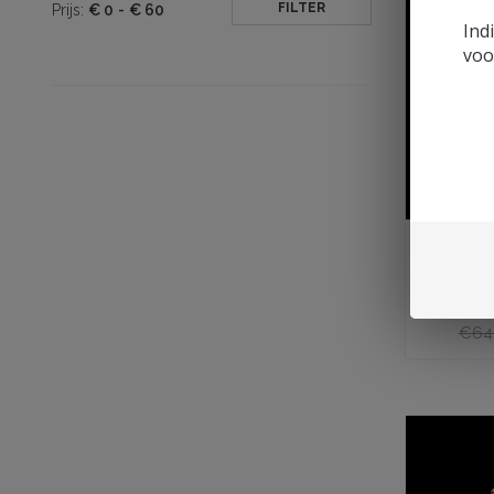
FILTER
Prijs:
€
0
-
€
60
Ind
voo
Toevoegen aan
Bellevo
Tourbé,
4
€64