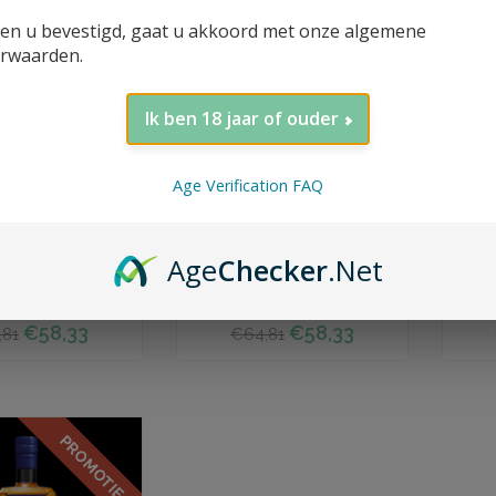
PROMOTIE
PROMOTIE
ien u bevestigd, gaat u akkoord met onze algemene
rwaarden.
Ik ben 18 jaar of ouder
Age Verification FAQ
 winkelwagen
Toevoegen aan winkelwagen
Toevo
ye, Triple Malt
Bellevoye, Triple Malt,
Di
Age
Checker
.Net
 Grand Whisky,
Grand Whisky, 43%, 70cl
Am
3%, 70cl
€58,33
€58,33
,81
€64,81
PROMOTIE