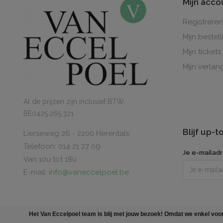
Mijn acco
Registreren
Mijn bestel
Mijn tickets
Mijn verlang
Al de prijzen zijn inclusief BTW.
BE0425.265.321
Blijf up-
Lierseweg 26 - 2200 Herentals
Telefoon: 014 21 27 09
Je e-mailad
Van 10u tot 18u
E-mail:
info@vaneccelpoel.be
Het Van Eccelpoel team is blij met jouw bezoek! Omdat we enkel voor 
Created by
Polaris DC
. All rights reserved