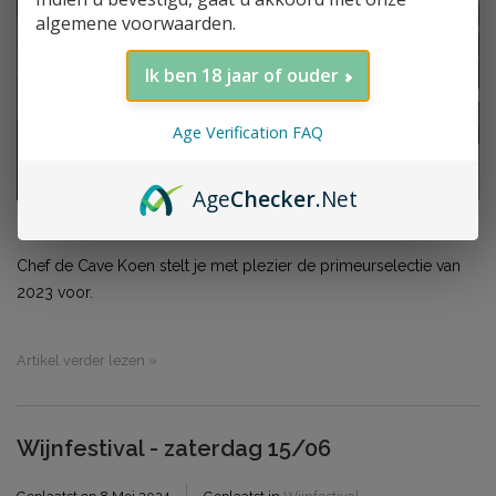
algemene voorwaarden.
Ik ben 18 jaar of ouder
Age Verification FAQ
Age
Checker
.Net
Chef de Cave Koen stelt je met plezier de primeurselectie van
2023 voor.
Artikel verder lezen »
Wijnfestival - zaterdag 15/06