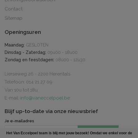
Contact
Sitemap
Openingsuren
Maandag:
GESLOTEN
Dinsdag - Zaterdag:
09u00 - 18u00
Zondag en feestdagen:
08u00 - 12u30
Lierseweg 26 - 2200 Herentals
Telefoon: 014 21 27 09
Van 10u tot 18u
E-mail:
info@vaneccelpoel.be
Blijf up-to-date via onze nieuwsbrief
Je e-mailadres
INSCHRIJVEN
Het Van Eccelpoel team is blij met jouw bezoek! Omdat we enkel voor de