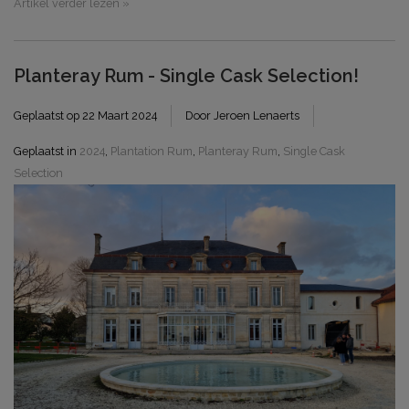
Artikel verder lezen »
Planteray Rum - Single Cask Selection!
Geplaatst op
22 Maart 2024
Door Jeroen Lenaerts
Geplaatst in
2024
,
Plantation Rum
,
Planteray Rum
,
Single Cask
Selection