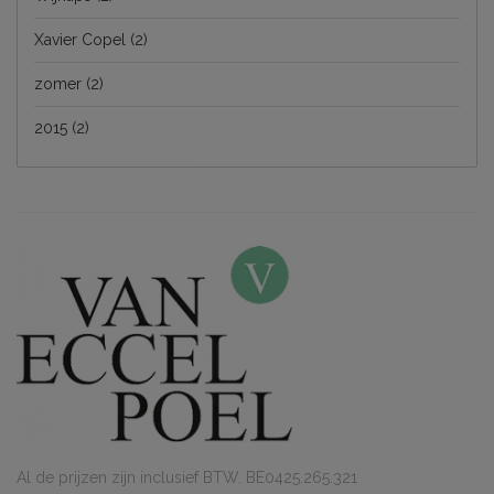
Xavier Copel
(2)
zomer
(2)
2015
(2)
Al de prijzen zijn inclusief BTW. BE0425.265.321