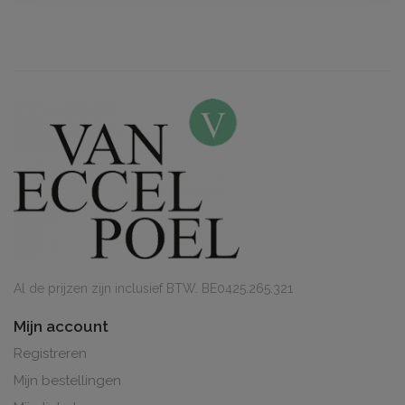
Al de prijzen zijn inclusief BTW. BE0425.265.321
Mijn account
Registreren
Mijn bestellingen