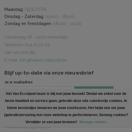
Maandag:
GESLOTEN
Dinsdag - Zaterdag:
09u00 - 18u00
Zondag en feestdagen:
08u00 - 12u30
Lierseweg 26 - 2200 Herentals
Telefoon: 014 21 27 09
Van 10u tot 18u
E-mail:
info@vaneccelpoel.be
Blijf up-to-date via onze nieuwsbrief
Je e-mailadres
INSCHRIJVEN
Het Van Eccelpoel team is blij met jouw bezoek! Omdat we enkel voor de
beste kwaliteit en service gaan, gebruikt deze site calorievrije cookies. In
Created by
Polaris DC
. All rights reserved
kleine bestandjes bewaren we jouw voorkeuren. Het helpt ons om jouw
(gebruiks)ervaring met onze webshop te perfectioneren. Genoeg cookies?
Verwijder ze van jouw browser!
Manage cookies
Powered by
Lightspeed