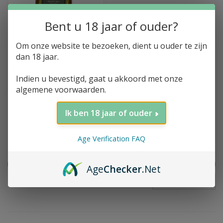
Bent u 18 jaar of ouder?
Toevoegen aan winkelwagen
Om onze website te bezoeken, dient u ouder te zijn
Cadenhead, Heaven
dan 18 jaar.
Hill, 12y, American
Bourbon, 46%, 70cl
Indien u bevestigd, gaat u akkoord met onze
€91,52
€100,67
algemene voorwaarden.
Ik ben 18 jaar of ouder
Filter op prijs
Age Verification FAQ
Age
Checker
.Net
FILTER
Prijs:
€
0
-
€
95