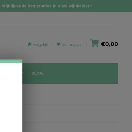
 Vrijblijvende degustaties in onze wijnkelder •
€0,00
Vergelijk
Verlanglijst
IEUWSBRIEF
BLOG