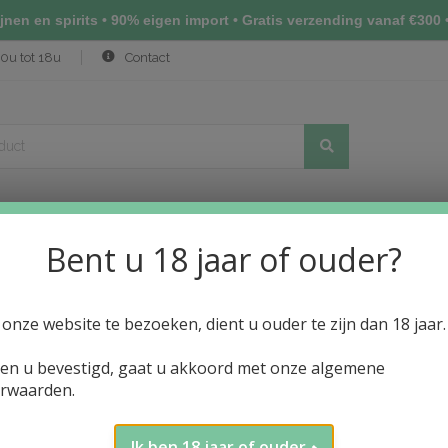
nen en spirits • 90% eigen import • Gratis verzending vanaf €300 •
0u tot 18u
Contact
Bent u 18 jaar of ouder?
(NIHONSHU)
ALCOHOLVRIJE DRANKEN
PRIJSLIJST WIJN
N
onze website te bezoeken, dient u ouder te zijn dan 18 jaar.
ien u bevestigd, gaat u akkoord met onze algemene
rwaarden.
Ik ben 18 jaar of ouder