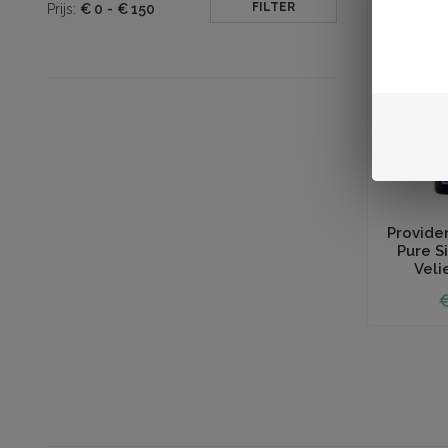
FILTER
Prijs:
€
0
-
€
150
Toevoegen aan
Providen
Pure S
Velie