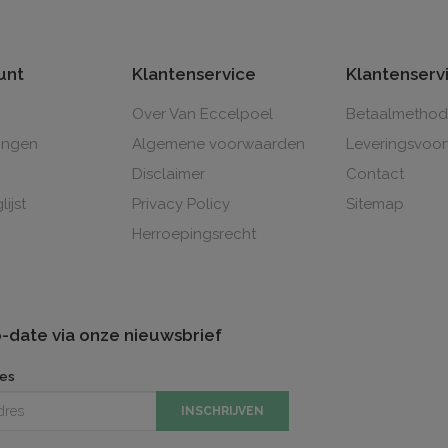
unt
Klantenservice
Klantenserv
Over Van Eccelpoel
Betaalmetho
lingen
Algemene voorwaarden
Leveringsvoo
Disclaimer
Contact
lijst
Privacy Policy
Sitemap
Herroepingsrecht
to-date via onze nieuwsbrief
res
INSCHRIJVEN