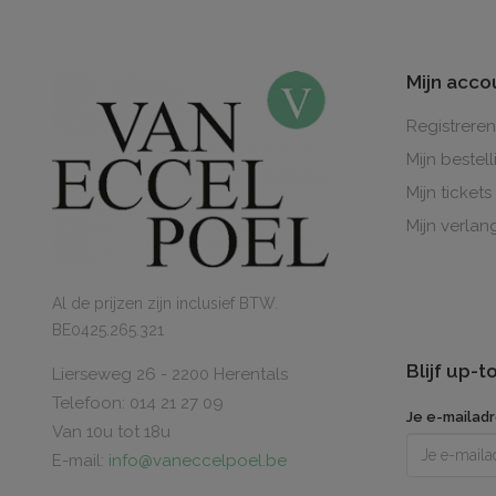
Mijn acco
Registreren
Mijn bestel
Mijn tickets
Mijn verlang
Al de prijzen zijn inclusief BTW.
BE0425.265.321
Blijf up-
Lierseweg 26 - 2200 Herentals
Telefoon: 014 21 27 09
Je e-mailad
Van 10u tot 18u
E-mail:
info@vaneccelpoel.be