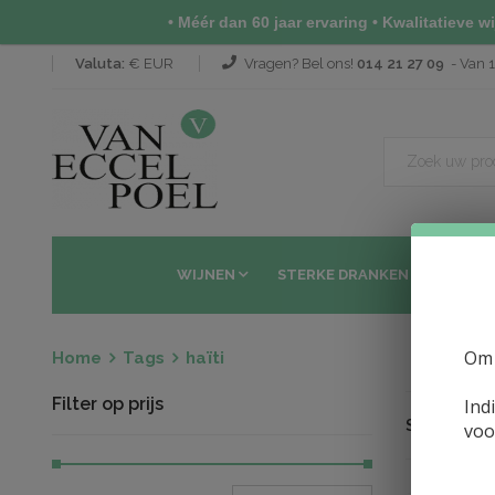
• Méér dan 60 jaar ervaring • Kwalitatieve wij
Valuta:
€ EUR
Vragen? Bel ons!
014 21 27 09
- Van 1
WIJNEN
STERKE DRANKEN
SAKÉ 
Om 
Home
Tags
haïti
Filter op prijs
Ind
Sorteren op
voo