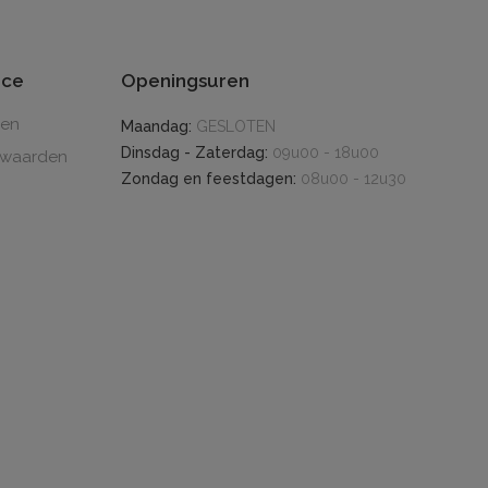
ice
Openingsuren
den
Maandag:
GESLOTEN
Dinsdag - Zaterdag:
09u00 - 18u00
rwaarden
Zondag en feestdagen:
08u00 - 12u30