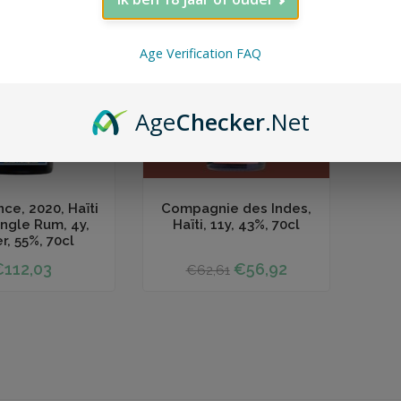
UNIEK AANBOD
PROMOTIE
Age Verification FAQ
Age
Checker
.Net
 winkelwagen
Toevoegen aan winkelwagen
ce, 2020, Haïti
Compagnie des Indes,
ingle Rum, 4y,
Haïti, 11y, 43%, 70cl
r, 55%, 70cl
€112,03
€56,92
€62,61