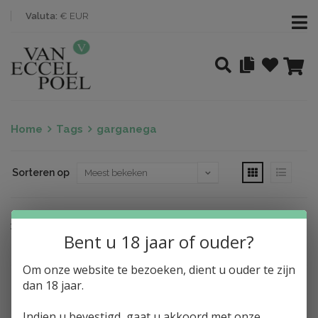
Valuta:
€ EUR
Home
Tags
garganega
Sorteren op
Nothing found
Bent u 18 jaar of ouder?
Om onze website te bezoeken, dient u ouder te zijn
dan 18 jaar.
Indien u bevestigd, gaat u akkoord met onze