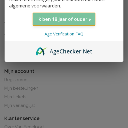
algemene voorwaarden.
Ik ben 18 jaar of ouder
Age Verification FAQ
Age
Checker
.Net
Al de prijzen zijn inclusief BTW. BE0425.265.321
Mijn account
Registreren
Mijn bestellingen
Mijn tickets
Mijn verlanglijst
Klantenservice
Over Van Eccelpoel