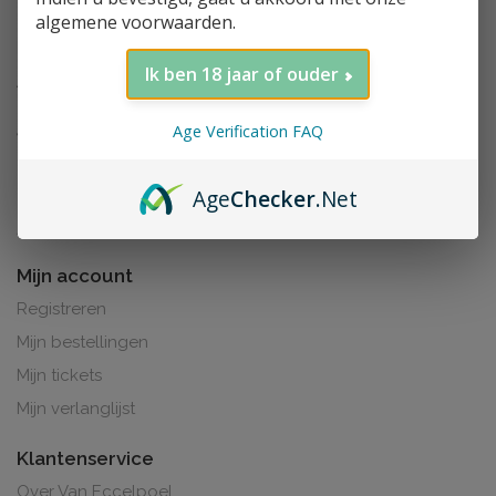
algemene voorwaarden.
Ik ben 18 jaar of ouder
Age Verification FAQ
Age
Checker
.Net
Al de prijzen zijn inclusief BTW. BE0425.265.321
Mijn account
Registreren
Mijn bestellingen
Mijn tickets
Mijn verlanglijst
Klantenservice
Over Van Eccelpoel