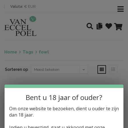
Valuta:
€ EUR
Home
Tags
fowl
Sorteren op
Nothing found
Bent u 18 jaar of ouder?
Om onze website te bezoeken, dient u ouder te zijn
dan 18 jaar.
Indien u bevestigd, gaat u akkoord met onze