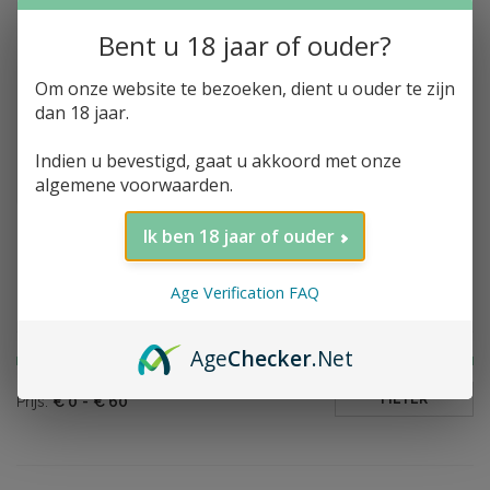
Bent u 18 jaar of ouder?
Om onze website te bezoeken, dient u ouder te zijn
Toevoegen aan winkelwagen
Scapegrace, Single
dan 18 jaar.
Malt Whisky, Fortuna
VI, 46%, 70cl
Indien u bevestigd, gaat u akkoord met onze
€57,74
algemene voorwaarden.
Ik ben 18 jaar of ouder
Age Verification FAQ
Filter op prijs
Age
Checker
.Net
FILTER
Prijs:
€
0
-
€
60