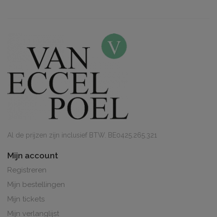
Al de prijzen zijn inclusief BTW. BE0425.265.321
Mijn account
Registreren
Mijn bestellingen
Mijn tickets
Mijn verlanglijst