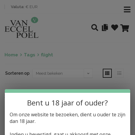
Valuta:
€ EUR
Home
Tags
flight
Sorteren op
Nothing found
Bent u 18 jaar of ouder?
Om onze website te bezoeken, dient u ouder te zijn
dan 18 jaar.
Indien u bevestigd, gaat u akkoord met onze