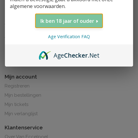
algemene voorwaarden.
Ik ben 18 jaar of ouder
Age Verification FAQ
Age
Checker
.Net
Al de prijzen zijn inclusief BTW. BE0425.265.321
Mijn account
Registreren
Mijn bestellingen
Mijn tickets
Mijn verlanglijst
Klantenservice
Over Van Eccelpoel