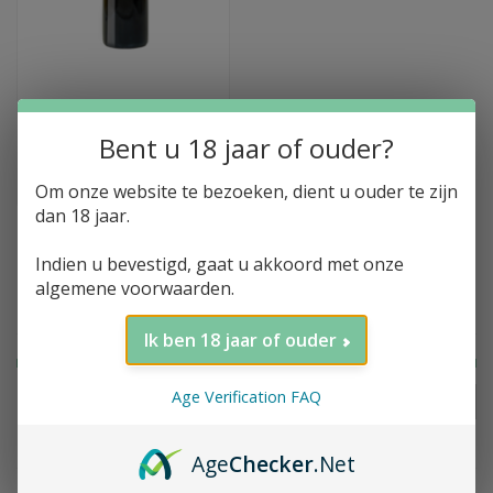
Toevoegen aan winkelwagen
Xavier Copel, Saint-
Emilion Grand Cru,
Bent u 18 jaar of ouder?
2019
€70,71
Om onze website te bezoeken, dient u ouder te zijn
dan 18 jaar.
Indien u bevestigd, gaat u akkoord met onze
algemene voorwaarden.
Filter op prijs
Ik ben 18 jaar of ouder
Age Verification FAQ
FILTER
Prijs:
€
0
-
€
75
Age
Checker
.Net