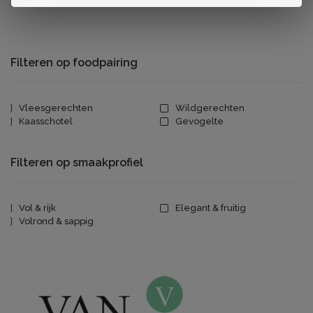
Filteren op foodpairing
Vleesgerechten
Wildgerechten
Kaasschotel
Gevogelte
Filteren op smaakprofiel
Vol & rijk
Elegant & fruitig
Volrond & sappig