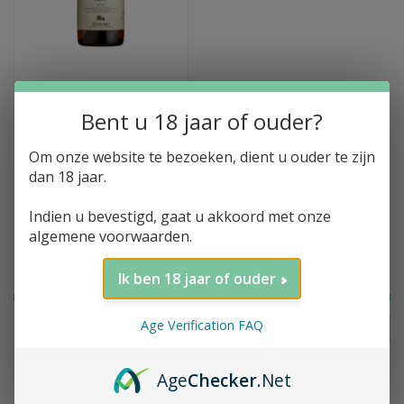
Toevoegen aan winkelwagen
Niepoort, Coche,
Douro, Branco, 2021
Bent u 18 jaar of ouder?
€84,95
Om onze website te bezoeken, dient u ouder te zijn
dan 18 jaar.
Indien u bevestigd, gaat u akkoord met onze
algemene voorwaarden.
Filter op prijs
Ik ben 18 jaar of ouder
Age Verification FAQ
FILTER
Prijs:
€
0
-
€
85
Age
Checker
.Net