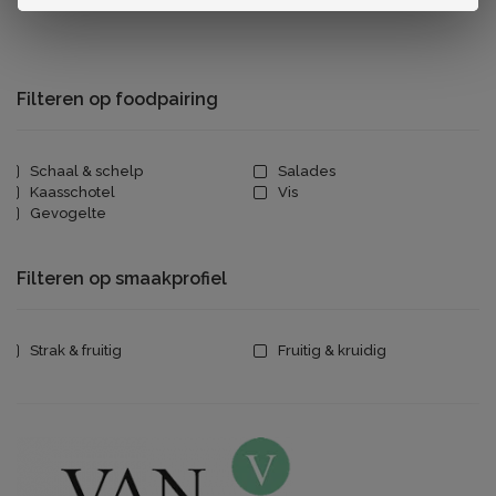
Filteren op foodpairing
Schaal & schelp
Salades
Kaasschotel
Vis
Gevogelte
Filteren op smaakprofiel
Strak & fruitig
Fruitig & kruidig