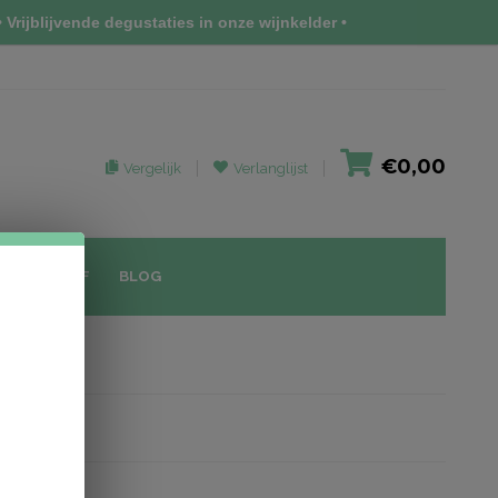
 Vrijblijvende degustaties in onze wijnkelder •
€0,00
Vergelijk
Verlanglijst
IEUWSBRIEF
BLOG