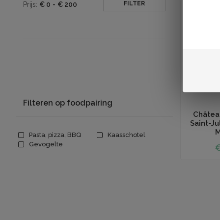
FILTER
Prijs:
€
0
-
€
200
Filteren op foodpairing
Toevoegen aan
Château
Saint-Ju
Pasta, pizza, BBQ
Kaasschotel
Gevogelte
€