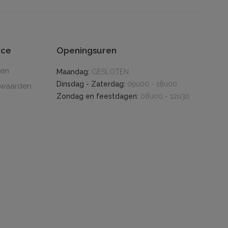
ice
Openingsuren
den
Maandag:
GESLOTEN
Dinsdag - Zaterdag:
09u00 - 18u00
rwaarden
Zondag en feestdagen:
08u00 - 12u30