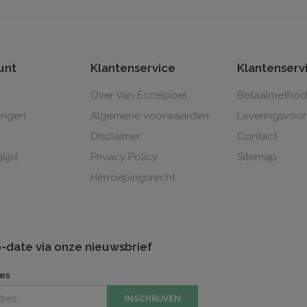
unt
Klantenservice
Klantenserv
Over Van Eccelpoel
Betaalmetho
lingen
Algemene voorwaarden
Leveringsvoo
Disclaimer
Contact
lijst
Privacy Policy
Sitemap
Herroepingsrecht
to-date via onze nieuwsbrief
res
INSCHRIJVEN