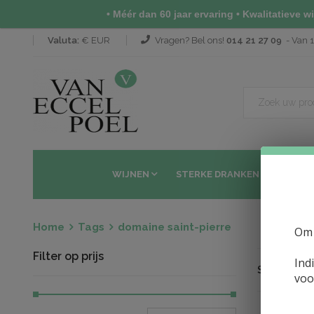
• Méér dan 60 jaar ervaring • Kwalitatieve wij
Valuta:
€ EUR
Vragen? Bel ons!
014 21 27 09
- Van 1
WIJNEN
STERKE DRANKEN
SAKÉ 
Home
Tags
domaine saint-pierre
Om 
Filter op prijs
Ind
Sorteren op
voo