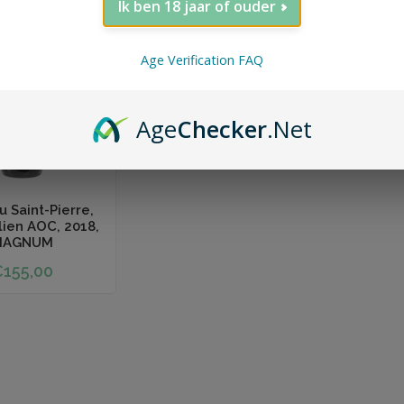
Ik ben 18 jaar of ouder
Age Verification FAQ
Age
Checker
.Net
 winkelwagen
 Saint-Pierre,
lien AOC, 2018,
MAGNUM
155,00