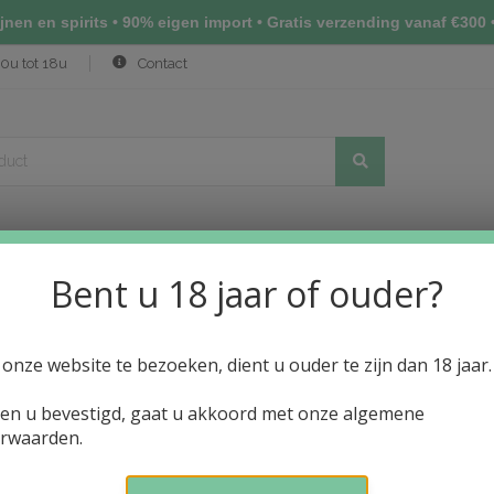
nen en spirits • 90% eigen import • Gratis verzending vanaf €300 •
0u tot 18u
Contact
(NIHONSHU)
ALCOHOLVRIJE DRANKEN
PRIJSLIJST WIJN
N
Bent u 18 jaar of ouder?
onze website te bezoeken, dient u ouder te zijn dan 18 jaar.
ien u bevestigd, gaat u akkoord met onze algemene
rwaarden.