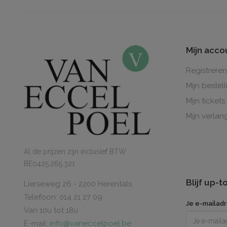
Mijn acco
Registreren
Mijn bestel
Mijn tickets
Mijn verlang
Al de prijzen zijn inclusief BTW.
BE0425.265.321
Blijf up-
Lierseweg 26 - 2200 Herentals
Telefoon: 014 21 27 09
Je e-mailad
Van 10u tot 18u
E-mail:
info@vaneccelpoel.be