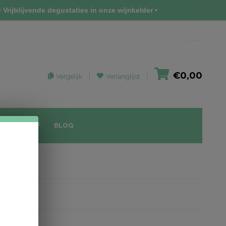
 Vrijblijvende degustaties in onze wijnkelder •
€0,00
Vergelijk
Verlanglijst
IEUWSBRIEF
BLOG