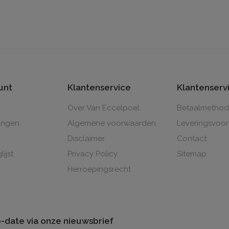
unt
Klantenservice
Klantenserv
Over Van Eccelpoel
Betaalmetho
lingen
Algemene voorwaarden
Leveringsvoo
Disclaimer
Contact
lijst
Privacy Policy
Sitemap
Herroepingsrecht
to-date via onze nieuwsbrief