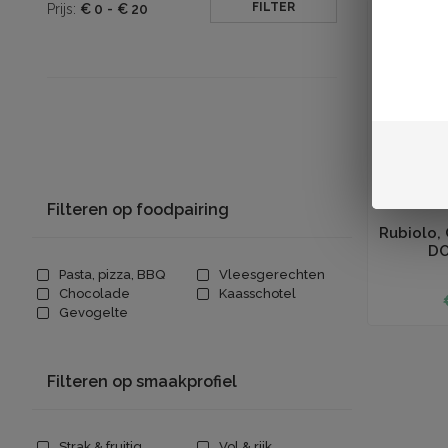
FILTER
Prijs:
€
0
-
€
20
Filteren op foodpairing
Toevoegen aan
Rubiolo, 
DO
Pasta, pizza, BBQ
Vleesgerechten
Chocolade
Kaasschotel
Gevogelte
Filteren op smaakprofiel
Strak & fruitig
Vol & rijk