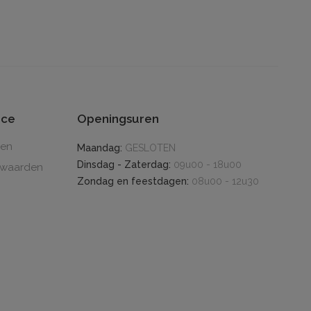
ice
Openingsuren
den
Maandag:
GESLOTEN
Dinsdag - Zaterdag:
09u00 - 18u00
rwaarden
Zondag en feestdagen:
08u00 - 12u30