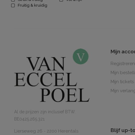
Fruitig & kruidig
Mijn acco
Registreren
Mijn bestel
Mijn tickets
Mijn verlang
Al de prijzen zijn inclusief BTW.
BE0425.265.321
Blijf up-
Lierseweg 26 - 2200 Herentals