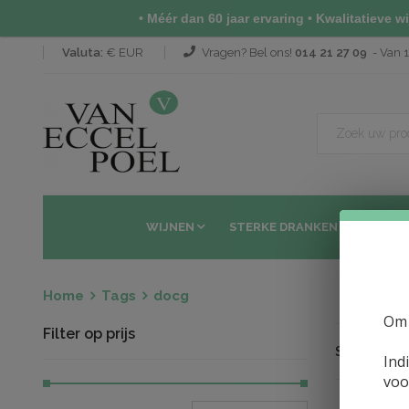
• Méér dan 60 jaar ervaring • Kwalitatieve wij
Valuta:
€ EUR
Vragen? Bel ons!
014 21 27 09
- Van 1
WIJNEN
STERKE DRANKEN
SAKÉ 
Home
Tags
docg
Om 
Filter op prijs
Sorteren op
Ind
voo