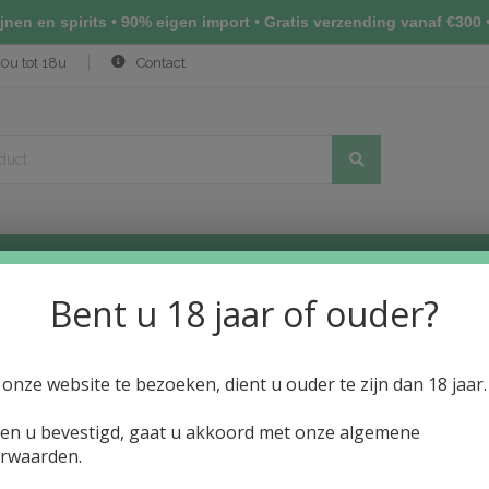
nen en spirits • 90% eigen import • Gratis verzending vanaf €300 •
0u tot 18u
Contact
(NIHONSHU)
ALCOHOLVRIJE DRANKEN
PRIJSLIJST WIJN
N
Bent u 18 jaar of ouder?
onze website te bezoeken, dient u ouder te zijn dan 18 jaar.
ien u bevestigd, gaat u akkoord met onze algemene
rwaarden.