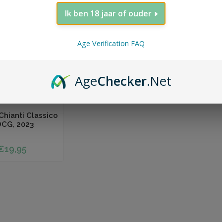
Ik ben 18 jaar of ouder
Age Verification FAQ
Age
Checker
.Net
 winkelwagen
Chianti Classico
CG, 2023
€19,95