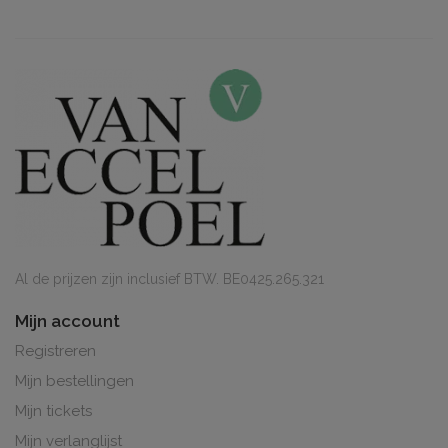
Al de prijzen zijn inclusief BTW. BE0425.265.321
Mijn account
Registreren
Mijn bestellingen
Mijn tickets
Mijn verlanglijst