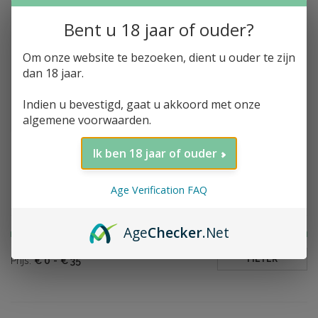
Bent u 18 jaar of ouder?
Om onze website te bezoeken, dient u ouder te zijn
Toevoegen aan winkelwagen
Black 1905, Non-
dan 18 jaar.
Alcoholic Drink,
Distiller's Cut, 0%, 50cl
Indien u bevestigd, gaat u akkoord met onze
€32,20
algemene voorwaarden.
Ik ben 18 jaar of ouder
Age Verification FAQ
Filter op prijs
Age
Checker
.Net
FILTER
Prijs:
€
0
-
€
35