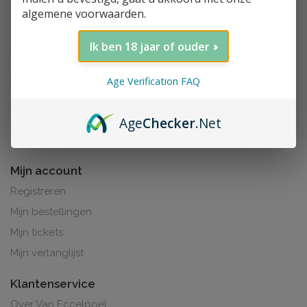
algemene voorwaarden.
Ik ben 18 jaar of ouder
Age Verification FAQ
Age
Checker
.Net
Al de prijzen zijn inclusief BTW. BE0425.265.321
Mijn account
Registreren
Mijn bestellingen
Mijn tickets
Mijn verlanglijst
Klantenservice
Over Van Eccelpoel