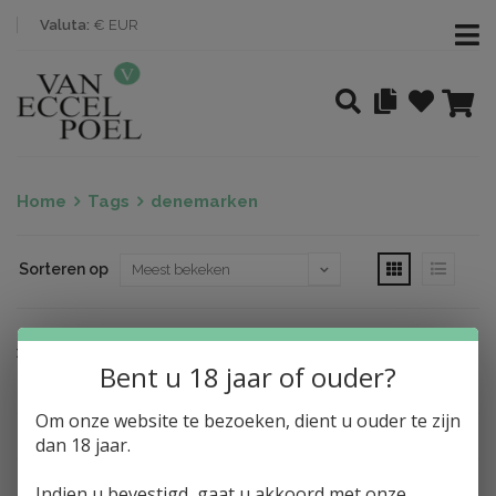
Valuta:
€ EUR
Home
Tags
denemarken
Sorteren op
Nothing found
Bent u 18 jaar of ouder?
Om onze website te bezoeken, dient u ouder te zijn
dan 18 jaar.
Indien u bevestigd, gaat u akkoord met onze