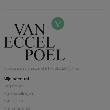
Al de prijzen zijn inclusief BTW. BE0425.265.321
Mijn account
Registreren
Mijn bestellingen
Mijn tickets
Mijn verlanglijst