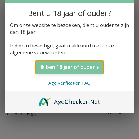
Bent u 18 jaar of ouder?
Om onze website te bezoeken, dient u ouder te zijn
Toevoegen aan winkelwagen
Teeling, Dark Porter
dan 18 jaar.
Finish, Small Batch
Collaboration, 46%,
Indien u bevestigd, gaat u akkoord met onze
70cl
€51,40
algemene voorwaarden.
Ik ben 18 jaar of ouder
Age Verification FAQ
Filter op prijs
Age
Checker
.Net
FILTER
Prijs:
€
0
-
€
55