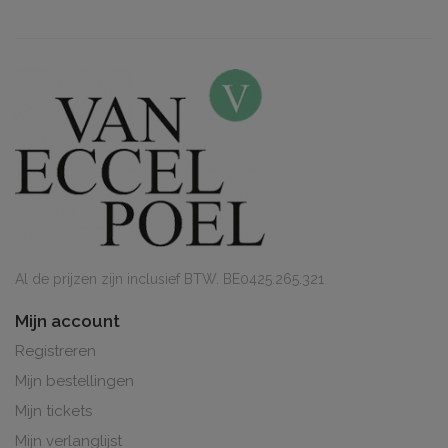
Al de prijzen zijn inclusief BTW. BE0425.265.321
Mijn account
Registreren
Mijn bestellingen
Mijn tickets
Mijn verlanglijst