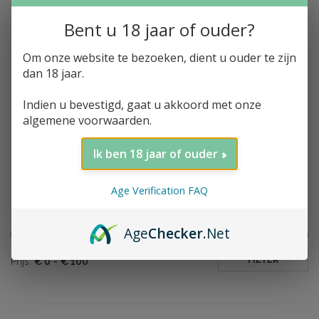
Bent u 18 jaar of ouder?
Om onze website te bezoeken, dient u ouder te zijn
Toevoegen aan winkelwagen
Belgian Owl, Thematic
dan 18 jaar.
Serie, 5y, Chocolat,
46%, 50cl
Indien u bevestigd, gaat u akkoord met onze
€99,00
algemene voorwaarden.
Ik ben 18 jaar of ouder
Age Verification FAQ
Filter op prijs
Age
Checker
.Net
FILTER
Prijs:
€
0
-
€
100