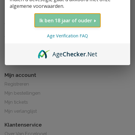
algemene voorwaarden.
Ik ben 18 jaar of ouder
Age Verification FAQ
Age
Checker
.Net
Al de prijzen zijn inclusief BTW. BE0425.265.321
Mijn account
Registreren
Mijn bestellingen
Mijn tickets
Mijn verlanglijst
Klantenservice
Over Van Eccelpoel