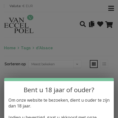
Valuta:
€ EUR
Home
Tags
d'Alsace
Sorteren op
Nothing found
Bent u 18 jaar of ouder?
Om onze website te bezoeken, dient u ouder te zijn
dan 18 jaar.
Indien u bevestigd, gaat u akkoord met onze