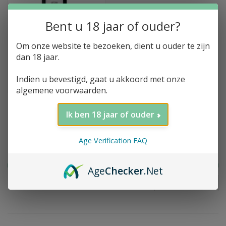
Bent u 18 jaar of ouder?
Om onze website te bezoeken, dient u ouder te zijn
Leclerc-Briant, Cuvee
dan 18 jaar.
Divine, En Solera, Extra
Brut
Indien u bevestigd, gaat u akkoord met onze
Enkel in onze winkel
algemene voorwaarden.
Ik ben 18 jaar of ouder
Filter op prijs
Age Verification FAQ
Age
Checker
.Net
FILTER
Prijs:
€
0
-
€
150