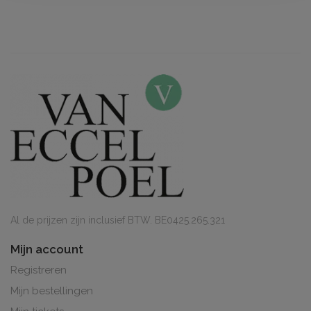
Al de prijzen zijn inclusief BTW. BE0425.265.321
Mijn account
Registreren
Mijn bestellingen