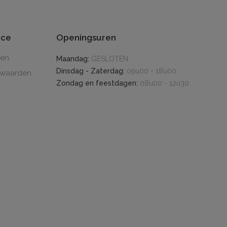
ice
Openingsuren
den
Maandag:
GESLOTEN
Dinsdag - Zaterdag:
09u00 - 18u00
rwaarden
Zondag en feestdagen:
08u00 - 12u30