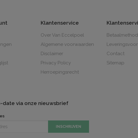
unt
Klantenservice
Klantenserv
Over Van Eccelpoel
Betaalmetho
lingen
Algemene voorwaarden
Leveringsvoo
Disclaimer
Contact
lijst
Privacy Policy
Sitemap
Herroepingsrecht
to-date via onze nieuwsbrief
res
INSCHRIJVEN