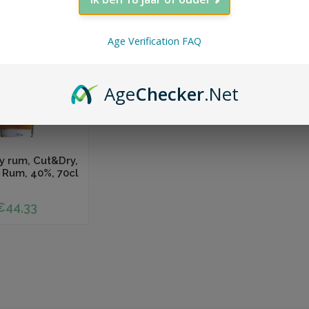
Age Verification FAQ
Age
Checker
.Net
 winkelwagen
y rum, Cut&Dry,
Rum, 40%, 70cl
€44,33