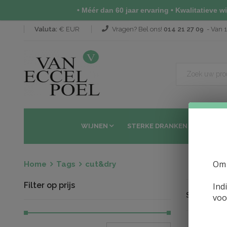
• Méér dan 60 jaar ervaring • Kwalitatieve wij
Valuta:
€ EUR
Vragen? Bel ons!
014 21 27 09
- Van 1
WIJNEN
STERKE DRANKEN
SAKÉ 
Om 
Home
Tags
cut&dry
Filter op prijs
Ind
Sorteren op
voo