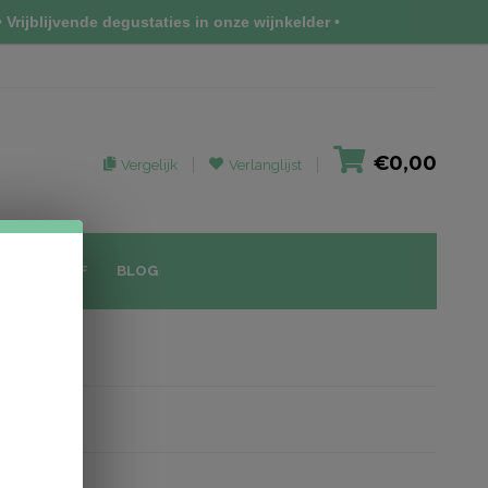
 Vrijblijvende degustaties in onze wijnkelder •
€0,00
Vergelijk
Verlanglijst
IEUWSBRIEF
BLOG