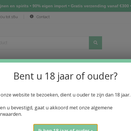
nen en spirits • 90% eigen import • Gratis verzending vanaf €300 •
0u tot 18u
Contact
Bent u 18 jaar of ouder?
(NIHONSHU)
ALCOHOLVRIJE DRANKEN
PRIJSLIJST WIJN
N
onze website te bezoeken, dient u ouder te zijn dan 18 jaar.
ien u bevestigd, gaat u akkoord met onze algemene
rwaarden.
Ik ben 18 jaar of ouder