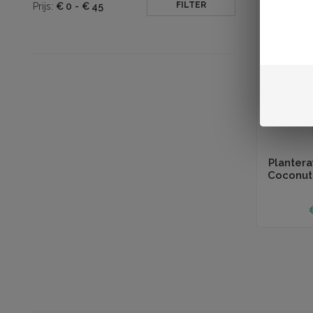
FILTER
Prijs:
€
0
-
€
45
Toevoegen aan
Plantera
Coconut 