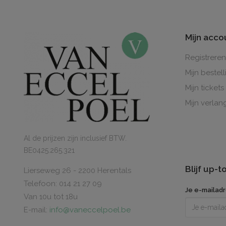
Mijn acco
Registreren
Mijn bestel
Mijn tickets
Mijn verlang
Al de prijzen zijn inclusief BTW.
BE0425.265.321
Blijf up-
Lierseweg 26 - 2200 Herentals
Telefoon: 014 21 27 09
Je e-mailad
Van 10u tot 18u
E-mail:
info@vaneccelpoel.be