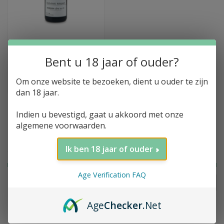
Toevoegen aan winkelwagen
Jean-Marc Burgaud,
Morgon, Côte du Py,
Bent u 18 jaar of ouder?
2022
Om onze website te bezoeken, dient u ouder te zijn
€20,85
dan 18 jaar.
Indien u bevestigd, gaat u akkoord met onze
algemene voorwaarden.
Filter op prijs
Ik ben 18 jaar of ouder
Age Verification FAQ
FILTER
Prijs:
€
0
-
€
25
Age
Checker
.Net