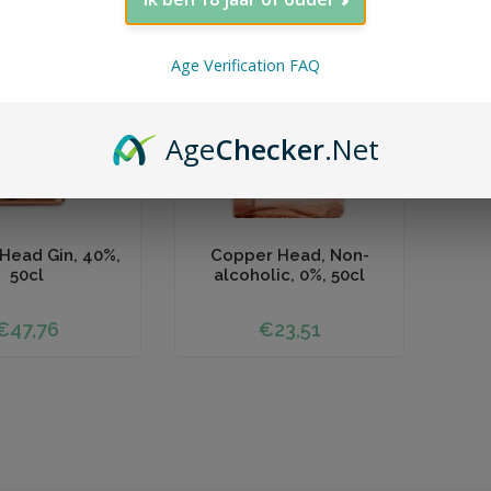
BELGISCH
Age Verification FAQ
Age
Checker
.Net
 winkelwagen
Toevoegen aan winkelwagen
Head Gin, 40%,
Copper Head, Non-
50cl
alcoholic, 0%, 50cl
€47,76
€23,51