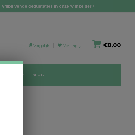
 Vrijblijvende degustaties in onze wijnkelder •
€0,00
Vergelijk
Verlanglijst
IEUWSBRIEF
BLOG