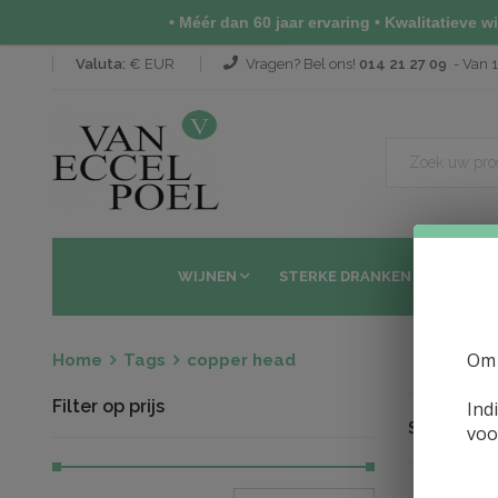
• Méér dan 60 jaar ervaring • Kwalitatieve wij
Valuta:
€ EUR
Vragen? Bel ons!
014 21 27 09
- Van 1
WIJNEN
STERKE DRANKEN
SAKÉ 
Om 
Home
Tags
copper head
Filter op prijs
Ind
Sorteren op
voo