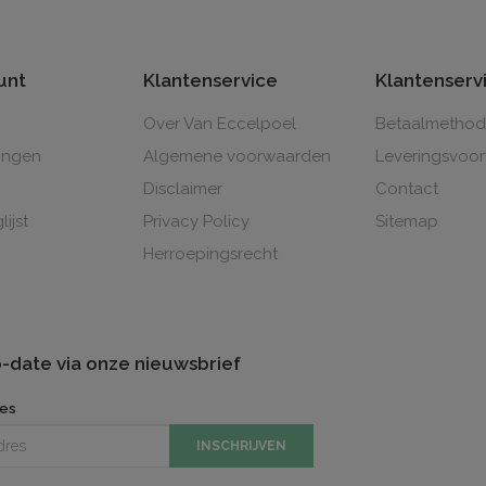
unt
Klantenservice
Klantenserv
Over Van Eccelpoel
Betaalmetho
lingen
Algemene voorwaarden
Leveringsvoo
Disclaimer
Contact
lijst
Privacy Policy
Sitemap
Herroepingsrecht
to-date via onze nieuwsbrief
res
INSCHRIJVEN