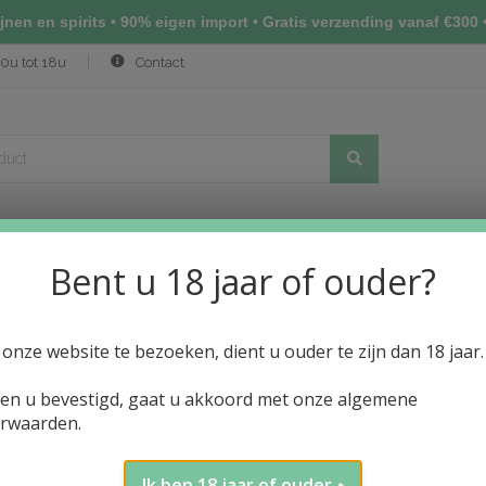
nen en spirits • 90% eigen import • Gratis verzending vanaf €300 •
0u tot 18u
Contact
Bent u 18 jaar of ouder?
(NIHONSHU)
ALCOHOLVRIJE DRANKEN
PRIJSLIJST WIJN
N
onze website te bezoeken, dient u ouder te zijn dan 18 jaar.
ien u bevestigd, gaat u akkoord met onze algemene
rwaarden.
Ik ben 18 jaar of ouder