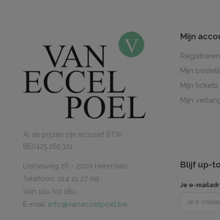
Mijn acco
Registreren
Mijn bestel
Mijn tickets
Mijn verlang
Al de prijzen zijn inclusief BTW.
BE0425.265.321
Blijf up-
Lierseweg 26 - 2200 Herentals
Telefoon: 014 21 27 09
Je e-mailad
Van 10u tot 18u
E-mail:
info@vaneccelpoel.be