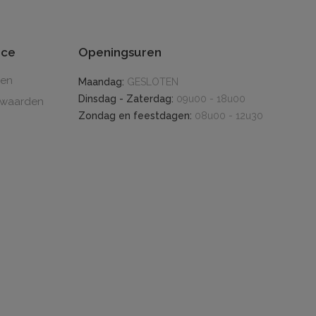
ice
Openingsuren
den
Maandag:
GESLOTEN
Dinsdag - Zaterdag:
09u00 - 18u00
rwaarden
Zondag en feestdagen:
08u00 - 12u30