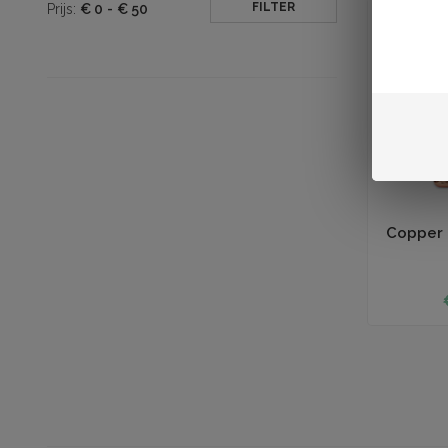
FILTER
Prijs:
€
0
-
€
50
Toevoegen aan
Copper 