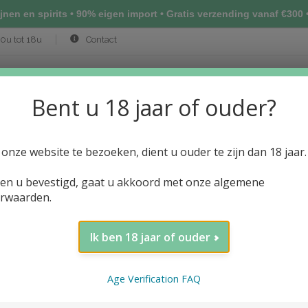
nen en spirits • 90% eigen import • Gratis verzending vanaf €300 •
0u tot 18u
Contact
Bent u 18 jaar of ouder?
onze website te bezoeken, dient u ouder te zijn dan 18 jaar.
(NIHONSHU)
ALCOHOLVRIJE DRANKEN
PRIJSLIJST WIJN
N
ien u bevestigd, gaat u akkoord met onze algemene
rwaarden.
Ik ben 18 jaar of ouder
Age Verification FAQ