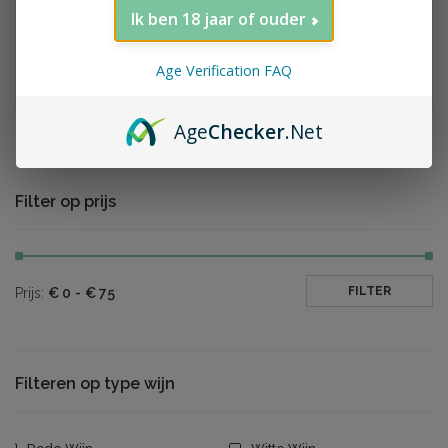
Ik ben 18 jaar of ouder
Clos Mogador,
Clos Mogador,
Gratallops, Priorat
Com'Tu, Montsant,
DOCa, 2022
2022
Age Verification FAQ
Contacteer Ons
Contacteer Ons
Age
Checker
.Net
Filter op prijs
FILTER
Prijs:
€
0
-
€
75
Filteren op type wijn