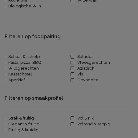
Rode Wijn
Witte Wijn
Biologische Wijn
Filteren op foodpairing
Schaal & schelp
Salades
Pasta, pizza, BBQ
Vleesgerechten
Wildgerechten
Aziatisch
Kaasschotel
Vis
Aperitief
Gevogelte
Filteren op smaakprofiel
Strak & fruitig
Vol & rijk
Elegant & fruitig
Volrond & sappig
Fruitig & kruidig