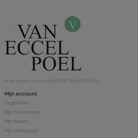
Al de prijzen zijn inclusief BTW. BE0425.265.321
Mijn account
Registreren
Mijn bestellingen
Mijn tickets
Mijn verlanglijst