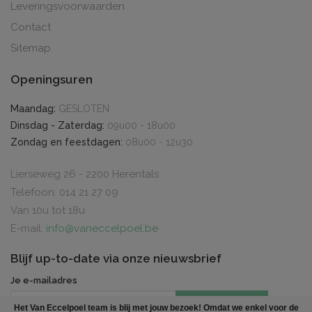
Leveringsvoorwaarden
Contact
Sitemap
Openingsuren
Maandag:
GESLOTEN
Dinsdag - Zaterdag:
09u00 - 18u00
Zondag en feestdagen:
08u00 - 12u30
Lierseweg 26 - 2200 Herentals
Telefoon: 014 21 27 09
Van 10u tot 18u
E-mail:
info@vaneccelpoel.be
Blijf up-to-date via onze nieuwsbrief
Je e-mailadres
INSCHRIJVEN
Het Van Eccelpoel team is blij met jouw bezoek! Omdat we enkel voor de