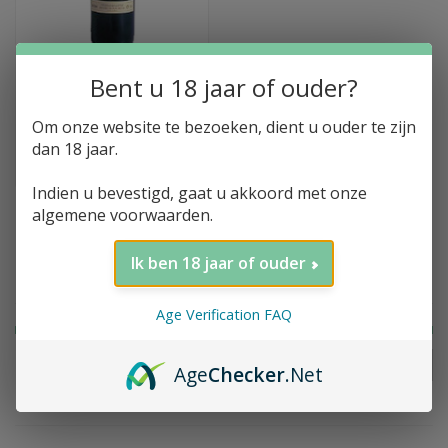
Bent u 18 jaar of ouder?
Toevoegen aan winkelwagen
Château
Monbousquet, Saint-
Om onze website te bezoeken, dient u ouder te zijn
Emilion Grand Cru,
dan 18 jaar.
2001
€101,81
Indien u bevestigd, gaat u akkoord met onze
algemene voorwaarden.
Ik ben 18 jaar of ouder
Filter op prijs
Age Verification FAQ
FILTER
Prijs:
€
0
-
€
150
Age
Checker
.Net