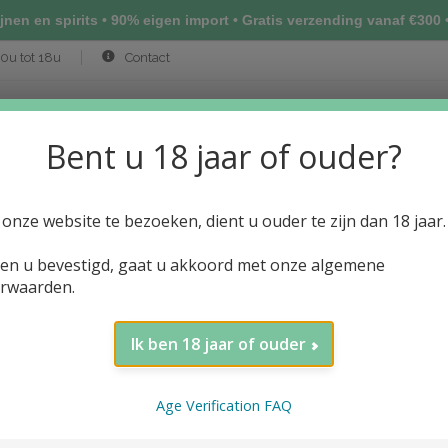
nen en spirits • 90% eigen import • Gratis verzending vanaf €300 •
0u tot 18u
Contact
Bent u 18 jaar of ouder?
onze website te bezoeken, dient u ouder te zijn dan 18 jaar.
(NIHONSHU)
ALCOHOLVRIJE DRANKEN
PRIJSLIJST WIJN
N
ien u bevestigd, gaat u akkoord met onze algemene
rwaarden.
Ik ben 18 jaar of ouder
Age Verification FAQ