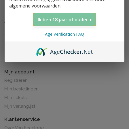
algemene voorwaarden.
Ik ben 18 jaar of ouder
Age Verification FAQ
Age
Checker
.Net
Al de prijzen zijn inclusief BTW. BE0425.265.321
Mijn account
Registreren
Mijn bestellingen
Mijn tickets
Mijn verlanglijst
Klantenservice
Over Van Eccelpoel