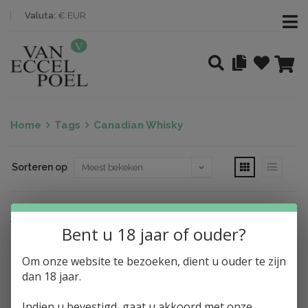
Valuta:
€ EUR
Home
Tags
Canadian Whisky
Sorteren op
Nothing found
Bent u 18 jaar of ouder?
Om onze website te bezoeken, dient u ouder te zijn
dan 18 jaar.
Indien u bevestigd, gaat u akkoord met onze