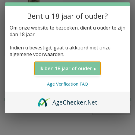
Bent u 18 jaar of ouder?
Toevoegen aan winkelwagen
Om onze website te bezoeken, dient u ouder te zijn
High West, Campfire,
dan 18 jaar.
Blend Whiskey, Utah,
46%, 70cl
Indien u bevestigd, gaat u akkoord met onze
€98,54
algemene voorwaarden.
Ik ben 18 jaar of ouder
Filter op prijs
Age Verification FAQ
Age
Checker
.Net
FILTER
Prijs:
€
0
-
€
100