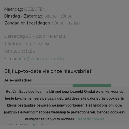
Maandag:
GESLOTEN
Dinsdag - Zaterdag:
09u00 - 18u00
Zondag en feestdagen:
08u00 - 12u30
Lierseweg 26 - 2200 Herentals
Telefoon: 014 21 27 09
Van 10u tot 18u
E-mail:
info@vaneccelpoel.be
Blijf up-to-date via onze nieuwsbrief
Je e-mailadres
INSCHRIJVEN
Het Van Eccelpoel team is blij met jouw bezoek! Omdat we enkel voor de
beste kwaliteit en service gaan, gebruikt deze site calorievrije cookies. In
Created by
Polaris DC
. All rights reserved
kleine bestandjes bewaren we jouw voorkeuren. Het helpt ons om jouw
(gebruiks)ervaring met onze webshop te perfectioneren. Genoeg cookies?
Verwijder ze van jouw browser!
Manage cookies
Powered by
Lightspeed