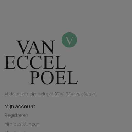
Al de prijzen zijn inclusief BTW. BE0425.265.321
Mijn account
Registreren
Mijn bestellingen