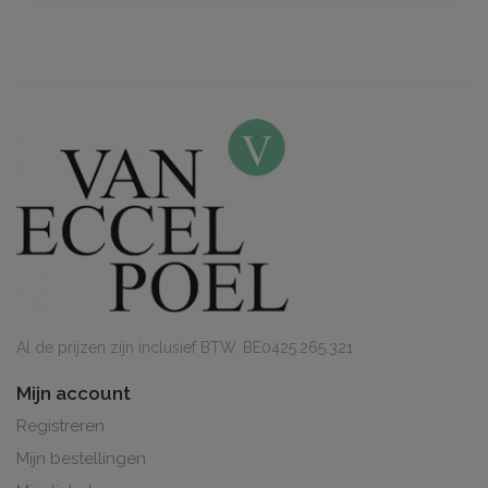
Al de prijzen zijn inclusief BTW. BE0425.265.321
Mijn account
Registreren
Mijn bestellingen