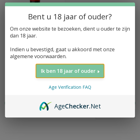
Bent u 18 jaar of ouder?
Toevoegen aan winkelwagen
Om onze website te bezoeken, dient u ouder te zijn
Valdespino, Palo
dan 18 jaar.
Cortado, Viejo Calle
Ponte, VOS, 20%, 50cl
Indien u bevestigd, gaat u akkoord met onze
€47,71
algemene voorwaarden.
Ik ben 18 jaar of ouder
Filter op prijs
Age Verification FAQ
Age
Checker
.Net
FILTER
Prijs:
€
0
-
€
50