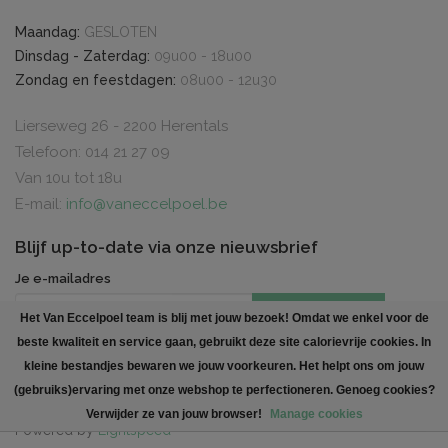
Maandag:
GESLOTEN
Dinsdag - Zaterdag:
09u00 - 18u00
Zondag en feestdagen:
08u00 - 12u30
Lierseweg 26 - 2200 Herentals
Telefoon: 014 21 27 09
Van 10u tot 18u
E-mail:
info@vaneccelpoel.be
Blijf up-to-date via onze nieuwsbrief
Je e-mailadres
INSCHRIJVEN
Het Van Eccelpoel team is blij met jouw bezoek! Omdat we enkel voor de
beste kwaliteit en service gaan, gebruikt deze site calorievrije cookies. In
Created by
Polaris DC
. All rights reserved
kleine bestandjes bewaren we jouw voorkeuren. Het helpt ons om jouw
(gebruiks)ervaring met onze webshop te perfectioneren. Genoeg cookies?
Verwijder ze van jouw browser!
Manage cookies
Powered by
Lightspeed