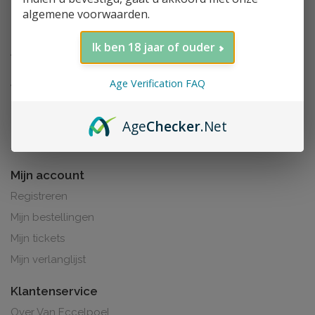
algemene voorwaarden.
Ik ben 18 jaar of ouder
Age Verification FAQ
Age
Checker
.Net
Al de prijzen zijn inclusief BTW. BE0425.265.321
Mijn account
Registreren
Mijn bestellingen
Mijn tickets
Mijn verlanglijst
Klantenservice
Over Van Eccelpoel