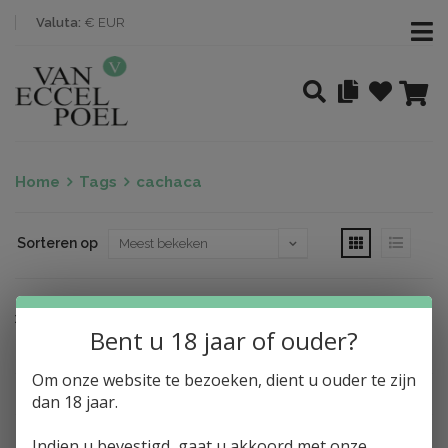
Valuta:
€ EUR
Home
Tags
cachaca
Sorteren op
Nothing found
Bent u 18 jaar of ouder?
Om onze website te bezoeken, dient u ouder te zijn
dan 18 jaar.
Indien u bevestigd, gaat u akkoord met onze