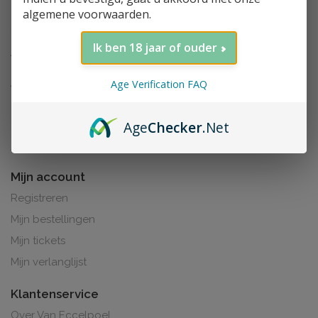
algemene voorwaarden.
Ik ben 18 jaar of ouder
Age Verification FAQ
Age
Checker
.Net
Al de prijzen zijn inclusief BTW. BE0425.265.321
Mijn account
Registreren
Mijn bestellingen
Mijn tickets
Mijn verlanglijst
Klantenservice
Over Van Eccelpoel