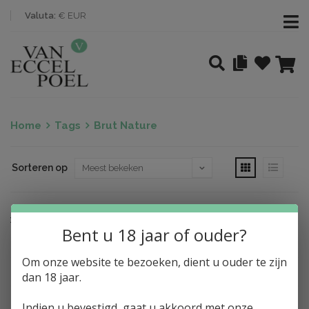
Valuta:
€ EUR
Home
Tags
Brut Nature
Sorteren op
Nothing found
Bent u 18 jaar of ouder?
Om onze website te bezoeken, dient u ouder te zijn
dan 18 jaar.
Indien u bevestigd, gaat u akkoord met onze