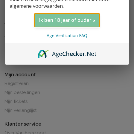
algemene voorwaarden.
Ik ben 18 jaar of ouder
Age Verification FAQ
Age
Checker
.Net
Al de prijzen zijn inclusief BTW. BE0425.265.321
Mijn account
Registreren
Mijn bestellingen
Mijn tickets
Mijn verlanglijst
Klantenservice
Over Van Eccelpoel