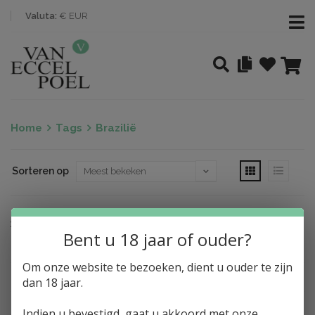
Valuta:
€ EUR
Home
Tags
Brazilië
Sorteren op
Nothing found
Bent u 18 jaar of ouder?
Om onze website te bezoeken, dient u ouder te zijn
dan 18 jaar.
Indien u bevestigd, gaat u akkoord met onze