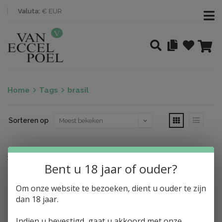
Valuta:
€ EUR
Home
Tags
brasil
Sorteren op
Nothing found
Bent u 18 jaar of ouder?
Om onze website te bezoeken, dient u ouder te zijn
dan 18 jaar.
Indien u bevestigd, gaat u akkoord met onze