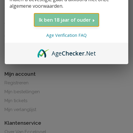
algemene voorwaarden.
Ik ben 18 jaar of ouder
Age Verification FAQ
Age
Checker
.Net
Al de prijzen zijn inclusief BTW. BE0425.265.321
Mijn account
Registreren
Mijn bestellingen
Mijn tickets
Mijn verlanglijst
Klantenservice
Over Van Eccelpoel