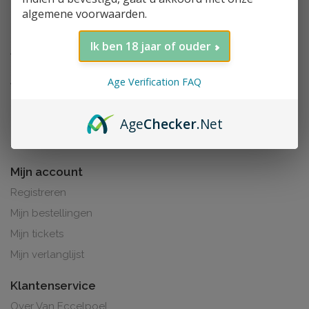
algemene voorwaarden.
Ik ben 18 jaar of ouder
Age Verification FAQ
Age
Checker
.Net
Al de prijzen zijn inclusief BTW. BE0425.265.321
Mijn account
Registreren
Mijn bestellingen
Mijn tickets
Mijn verlanglijst
Klantenservice
Over Van Eccelpoel