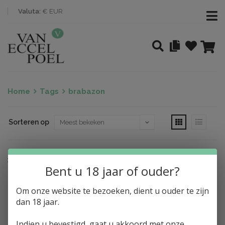
Valuta:
€ EUR
Home
Tags
brabazon
Sorteren op
Nothing found
Bent u 18 jaar of ouder?
Om onze website te bezoeken, dient u ouder te zijn
dan 18 jaar.
Indien u bevestigd, gaat u akkoord met onze