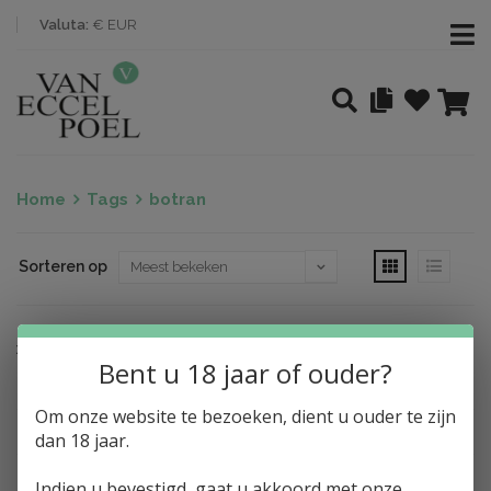
Valuta:
€ EUR
Home
Tags
botran
Sorteren op
Nothing found
Bent u 18 jaar of ouder?
Om onze website te bezoeken, dient u ouder te zijn
dan 18 jaar.
Indien u bevestigd, gaat u akkoord met onze