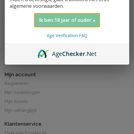
algemene voorwaarden.
Ik ben 18 jaar of ouder
Age Verification FAQ
Age
Checker
.Net
Al de prijzen zijn inclusief BTW. BE0425.265.321
Mijn account
Registreren
Mijn bestellingen
Mijn tickets
Mijn verlanglijst
Klantenservice
Over Van Eccelpoel