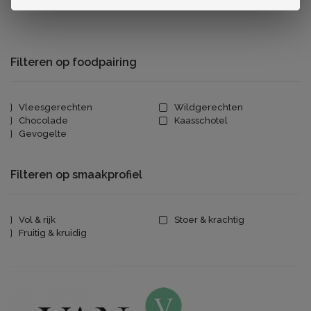
Filteren op foodpairing
Vleesgerechten
Wildgerechten
Chocolade
Kaasschotel
Gevogelte
Filteren op smaakprofiel
Vol & rijk
Stoer & krachtig
Fruitig & kruidig