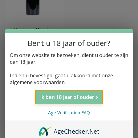
Toevoegen aan winkelwagen
Domaine Baudon,
Terres Brunes, 2022
Bent u 18 jaar of ouder?
€31,95
Om onze website te bezoeken, dient u ouder te zijn
dan 18 jaar.
Indien u bevestigd, gaat u akkoord met onze
algemene voorwaarden.
Filter op prijs
Ik ben 18 jaar of ouder
Age Verification FAQ
FILTER
Prijs:
€
0
-
€
35
Age
Checker
.Net