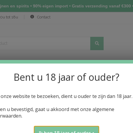
nen en spirits • 90% eigen import • Gratis verzending vanaf €300 •
0u tot 18u
Contact
Bent u 18 jaar of ouder?
(NIHONSHU)
ALCOHOLVRIJE DRANKEN
PRIJSLIJST WIJN
N
onze website te bezoeken, dient u ouder te zijn dan 18 jaar.
ien u bevestigd, gaat u akkoord met onze algemene
rwaarden.
Ik ben 18 jaar of ouder