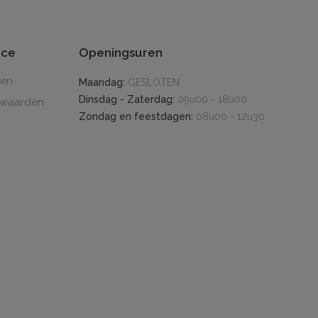
ice
Openingsuren
den
Maandag:
GESLOTEN
Dinsdag - Zaterdag:
09u00 - 18u00
rwaarden
Zondag en feestdagen:
08u00 - 12u30