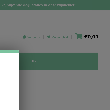
 Vrijblijvende degustaties in onze wijnkelder •
€0,00
Vergelijk
Verlanglijst
IEUWSBRIEF
BLOG