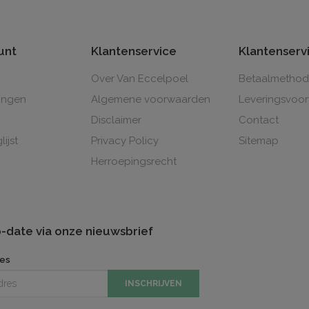
unt
Klantenservice
Klantenserv
Over Van Eccelpoel
Betaalmetho
lingen
Algemene voorwaarden
Leveringsvoo
Disclaimer
Contact
lijst
Privacy Policy
Sitemap
Herroepingsrecht
to-date via onze nieuwsbrief
res
INSCHRIJVEN