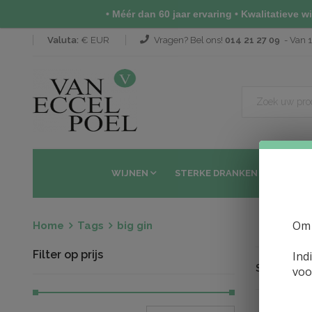
• Méér dan 60 jaar ervaring • Kwalitatieve wij
Valuta:
€ EUR
Vragen? Bel ons!
014 21 27 09
- Van 1
WIJNEN
STERKE DRANKEN
SAKÉ 
Om 
Home
Tags
big gin
Filter op prijs
Ind
Sorteren op
voo