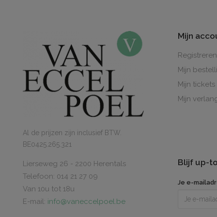
Mijn acco
Registreren
Mijn bestel
Mijn tickets
Mijn verlang
Al de prijzen zijn inclusief BTW.
BE0425.265.321
Blijf up-
Lierseweg 26 - 2200 Herentals
Telefoon: 014 21 27 09
Je e-mailad
Van 10u tot 18u
E-mail:
info@vaneccelpoel.be