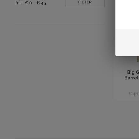
FILTER
Prijs:
€
0
-
€
45
Toevoegen aan
Big 
Barrel
€46,