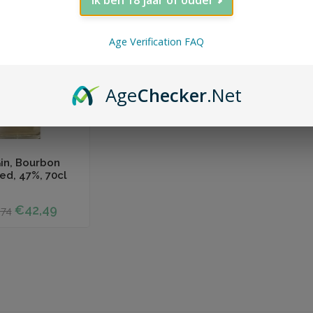
PROMOTIE
Age Verification FAQ
Age
Checker
.Net
 winkelwagen
Gin, Bourbon
ed, 47%, 70cl
€42,49
74