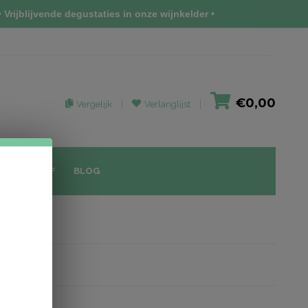
 Vrijblijvende degustaties in onze wijnkelder •
€0,00
Vergelijk
Verlanglijst
IEUWSBRIEF
BLOG