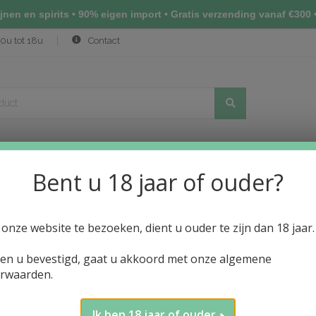
nen en spirits • 90% eigen import • Gratis verzending vanaf €300 •
0u tot 18u
Contact
Bent u 18 jaar of ouder?
(NIHONSHU)
ALCOHOLVRIJE DRANKEN
PRIJSLIJST WIJN
N
onze website te bezoeken, dient u ouder te zijn dan 18 jaar.
ien u bevestigd, gaat u akkoord met onze algemene
rwaarden.
Ik ben 18 jaar of ouder