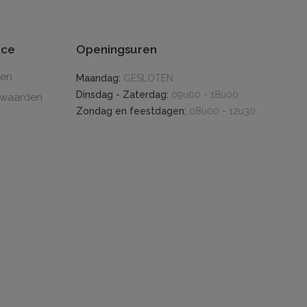
ice
Openingsuren
den
Maandag:
GESLOTEN
Dinsdag - Zaterdag:
09u00 - 18u00
rwaarden
Zondag en feestdagen:
08u00 - 12u30