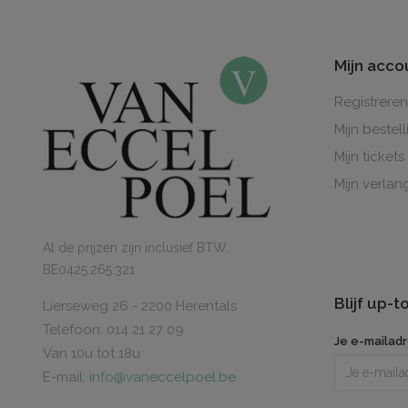
Mijn acco
Registreren
Mijn bestel
Mijn tickets
Mijn verlang
Al de prijzen zijn inclusief BTW.
BE0425.265.321
Blijf up-
Lierseweg 26 - 2200 Herentals
Telefoon: 014 21 27 09
Je e-mailad
Van 10u tot 18u
E-mail:
info@vaneccelpoel.be