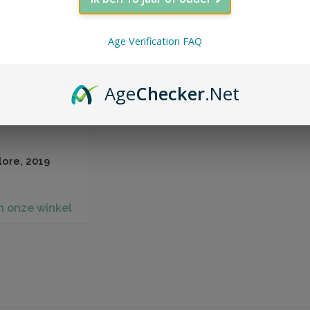
Age Verification FAQ
Age
Checker
.Net
lore, 2019
n onze winkel