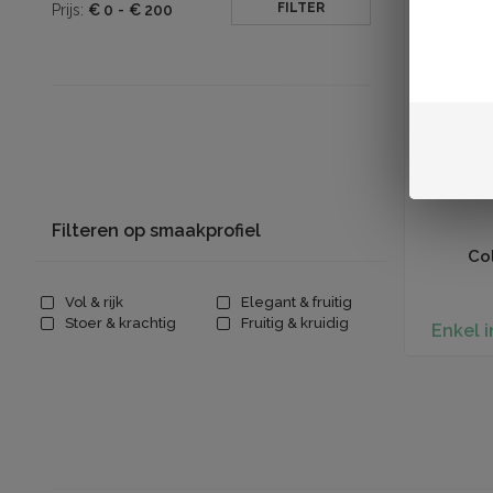
FILTER
Prijs:
€
0
-
€
200
Filteren op smaakprofiel
Co
Vol & rijk
Elegant & fruitig
Stoer & krachtig
Fruitig & kruidig
Enkel i