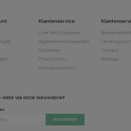
unt
Klantenservice
Klantenserv
Over Van Eccelpoel
Betaalmetho
lingen
Algemene voorwaarden
Leveringsvoo
Disclaimer
Contact
lijst
Privacy Policy
Sitemap
Herroepingsrecht
to-date via onze nieuwsbrief
res
INSCHRIJVEN