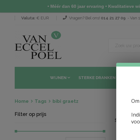
• Méér dan 60 jaar ervaring • Kwalitatieve wij
Valuta:
€ EUR
Vragen? Bel ons!
014 21 27 09
- Van 1
WIJNEN
STERKE DRANKEN
SAKÉ 
Om 
Home
Tags
bibi graetz
Filter op prijs
Ind
Sorteren op
voo