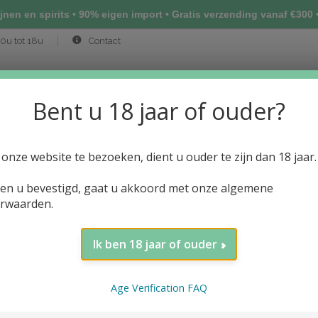
nen en spirits • 90% eigen import • Gratis verzending vanaf €300 •
0u tot 18u
Contact
Bent u 18 jaar of ouder?
onze website te bezoeken, dient u ouder te zijn dan 18 jaar.
(NIHONSHU)
ALCOHOLVRIJE DRANKEN
PRIJSLIJST WIJN
N
ien u bevestigd, gaat u akkoord met onze algemene
rwaarden.
Ik ben 18 jaar of ouder
Age Verification FAQ