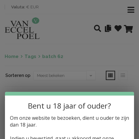
Valuta:
€ EUR
Home
Tags
batch 62
Sorteren op
Nothing found
Bent u 18 jaar of ouder?
Om onze website te bezoeken, dient u ouder te zijn
dan 18 jaar.
Indien u bevestigd, gaat u akkoord met onze