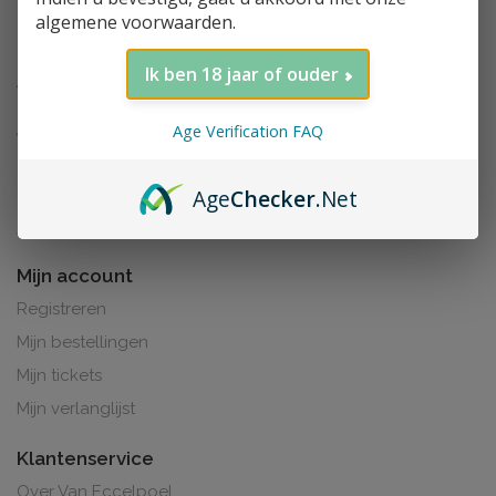
algemene voorwaarden.
Ik ben 18 jaar of ouder
Age Verification FAQ
Age
Checker
.Net
Al de prijzen zijn inclusief BTW. BE0425.265.321
Mijn account
Registreren
Mijn bestellingen
Mijn tickets
Mijn verlanglijst
Klantenservice
Over Van Eccelpoel