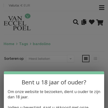
Valuta:
€ EUR
Home
Tags
bardolino
Sorteren op
Nothing found
Bent u 18 jaar of ouder?
Om onze website te bezoeken, dient u ouder te zijn
dan 18 jaar.
Indien u bevestigd, gaat u akkoord met onze