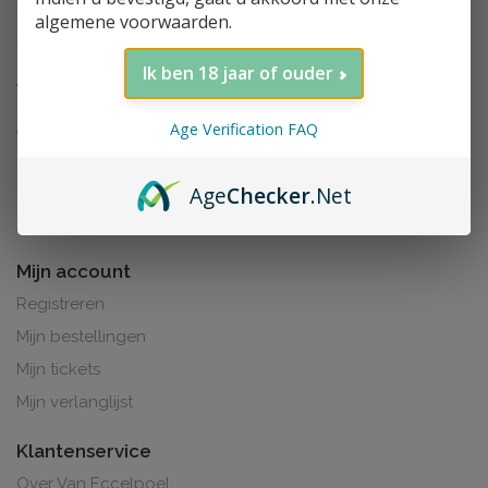
algemene voorwaarden.
Ik ben 18 jaar of ouder
Age Verification FAQ
Age
Checker
.Net
Al de prijzen zijn inclusief BTW. BE0425.265.321
Mijn account
Registreren
Mijn bestellingen
Mijn tickets
Mijn verlanglijst
Klantenservice
Over Van Eccelpoel