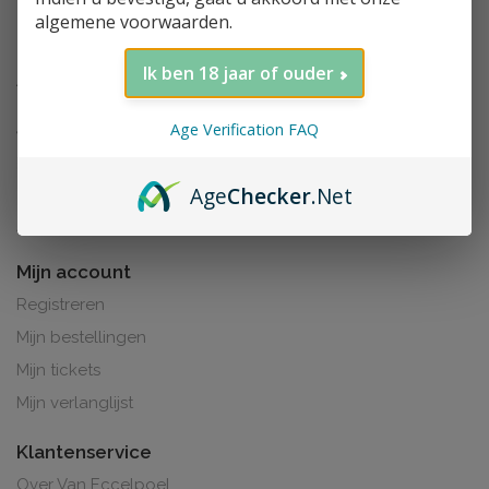
algemene voorwaarden.
Ik ben 18 jaar of ouder
Age Verification FAQ
Age
Checker
.Net
Al de prijzen zijn inclusief BTW. BE0425.265.321
Mijn account
Registreren
Mijn bestellingen
Mijn tickets
Mijn verlanglijst
Klantenservice
Over Van Eccelpoel