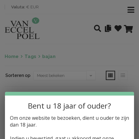
Valuta:
€ EUR
Home
Tags
bajan
Sorteren op
Nothing found
Bent u 18 jaar of ouder?
Om onze website te bezoeken, dient u ouder te zijn
dan 18 jaar.
Indien u bevestigd, gaat u akkoord met onze