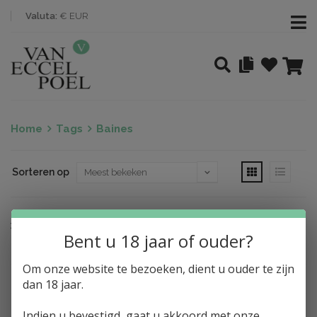
Valuta:
€ EUR
Home
Tags
Baines
Sorteren op
Nothing found
Bent u 18 jaar of ouder?
Om onze website te bezoeken, dient u ouder te zijn
dan 18 jaar.
Indien u bevestigd, gaat u akkoord met onze