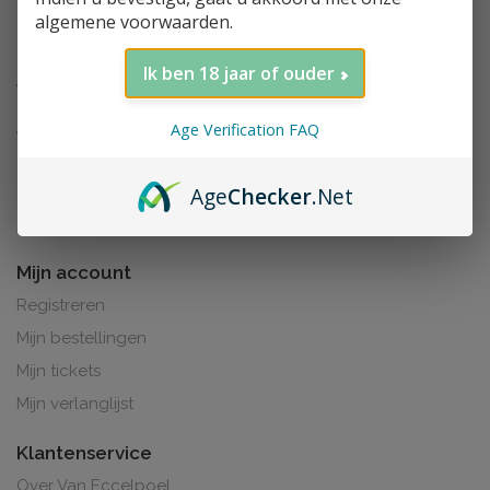
algemene voorwaarden.
Ik ben 18 jaar of ouder
Age Verification FAQ
Age
Checker
.Net
Al de prijzen zijn inclusief BTW. BE0425.265.321
Mijn account
Registreren
Mijn bestellingen
Mijn tickets
Mijn verlanglijst
Klantenservice
Over Van Eccelpoel