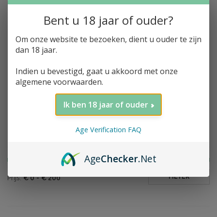
Bent u 18 jaar of ouder?
Om onze website te bezoeken, dient u ouder te zijn
Toevoegen aan winkelwagen
Bowmore, Vault
dan 18 jaar.
Edition, First Release,
51.5%, 70cl
Indien u bevestigd, gaat u akkoord met onze
€152,16
algemene voorwaarden.
Ik ben 18 jaar of ouder
Age Verification FAQ
Filter op prijs
Age
Checker
.Net
FILTER
Prijs:
€
0
-
€
200