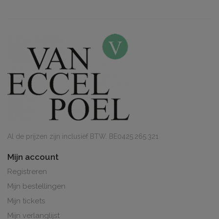
Al de prijzen zijn inclusief BTW. BE0425.265.321
Mijn account
Registreren
Mijn bestellingen
Mijn tickets
Mijn verlanglijst