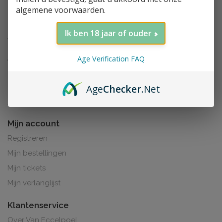
algemene voorwaarden.
Ik ben 18 jaar of ouder
Age Verification FAQ
Age
Checker
.Net
Al de prijzen zijn inclusief BTW. BE0425.265.321
Mijn account
Registreren
Mijn bestellingen
Mijn tickets
Mijn verlanglijst
Klantenservice
Over Van Eccelpoel