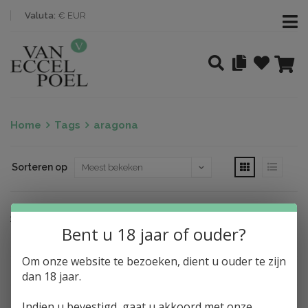
Valuta:
€ EUR
Home
Tags
aragona
Sorteren op
Nothing found
Bent u 18 jaar of ouder?
Om onze website te bezoeken, dient u ouder te zijn
dan 18 jaar.
Indien u bevestigd, gaat u akkoord met onze