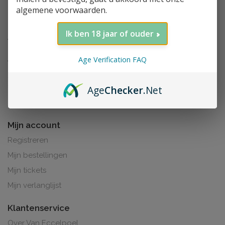
algemene voorwaarden.
Ik ben 18 jaar of ouder
Age Verification FAQ
Age
Checker
.Net
Al de prijzen zijn inclusief BTW. BE0425.265.321
Mijn account
Registreren
Mijn bestellingen
Mijn tickets
Mijn verlanglijst
Klantenservice
Over Van Eccelpoel