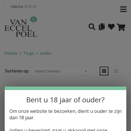
Valuta:
€ EUR
Home
Tags
ambr.
Sorteren op
Nothing found
Bent u 18 jaar of ouder?
Om onze website te bezoeken, dient u ouder te zijn
dan 18 jaar.
Indien u bevestigd, gaat u akkoord met onze