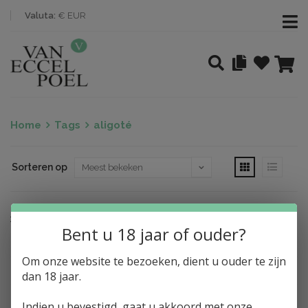
Valuta:
€ EUR
Home
Tags
aligoté
Sorteren op
Nothing found
Bent u 18 jaar of ouder?
Om onze website te bezoeken, dient u ouder te zijn
dan 18 jaar.
Indien u bevestigd, gaat u akkoord met onze