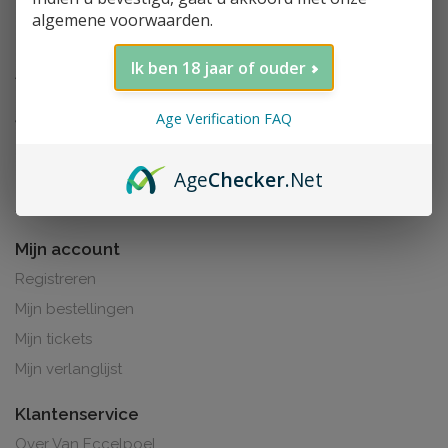
algemene voorwaarden.
Ik ben 18 jaar of ouder
Age Verification FAQ
Age
Checker
.Net
Al de prijzen zijn inclusief BTW. BE0425.265.321
Mijn account
Registreren
Mijn bestellingen
Mijn tickets
Mijn verlanglijst
Klantenservice
Over Van Eccelpoel