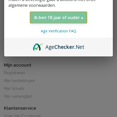
algemene voorwaarden.
Ik ben 18 jaar of ouder
Age Verification FAQ
Age
Checker
.Net
Al de prijzen zijn inclusief BTW. BE0425.265.321
Mijn account
Registreren
Mijn bestellingen
Mijn tickets
Mijn verlanglijst
Klantenservice
Over Van Eccelpoel