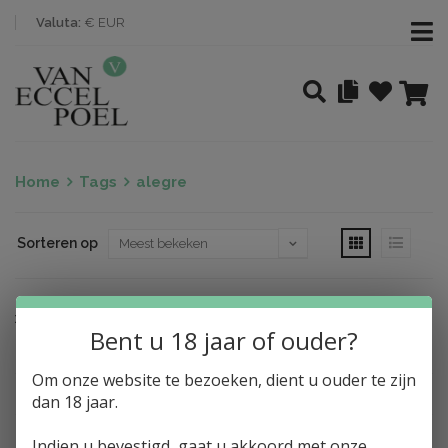
Valuta:
€ EUR
Home
Tags
alegre
Sorteren op
Nothing found
Bent u 18 jaar of ouder?
Om onze website te bezoeken, dient u ouder te zijn
dan 18 jaar.
Indien u bevestigd, gaat u akkoord met onze