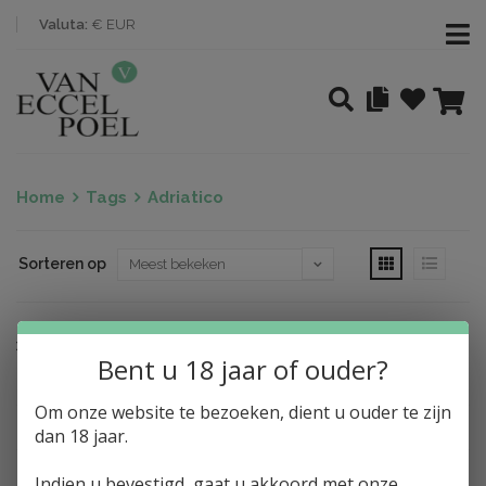
Valuta:
€ EUR
Home
Tags
Adriatico
Sorteren op
Nothing found
Bent u 18 jaar of ouder?
Om onze website te bezoeken, dient u ouder te zijn
dan 18 jaar.
Indien u bevestigd, gaat u akkoord met onze