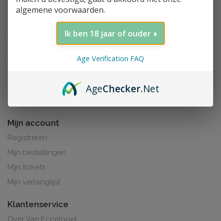
algemene voorwaarden.
Ik ben 18 jaar of ouder
Age Verification FAQ
Age
Checker
.Net
Al de prijzen zijn inclusief BTW. BE0425.265.321
Mijn account
Registreren
Mijn bestellingen
Mijn tickets
Mijn verlanglijst
Klantenservice
Over Van Eccelpoel