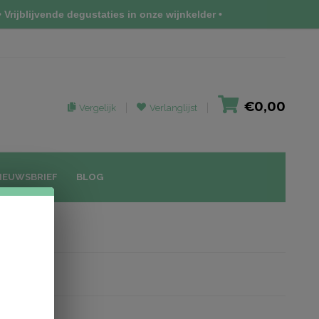
 Vrijblijvende degustaties in onze wijnkelder •
€0,00
Vergelijk
Verlanglijst
IEUWSBRIEF
BLOG