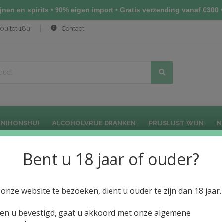
nen en spirits • 90% eigen import • Gratis verzending vanaf €300 •
0u tot 18u
Contact
(NIHONSHU)
ALCOHOLVRIJE DRANKEN
PRIJSLIJST WIJN
N
Bent u 18 jaar of ouder?
onze website te bezoeken, dient u ouder te zijn dan 18 jaar.
ien u bevestigd, gaat u akkoord met onze algemene