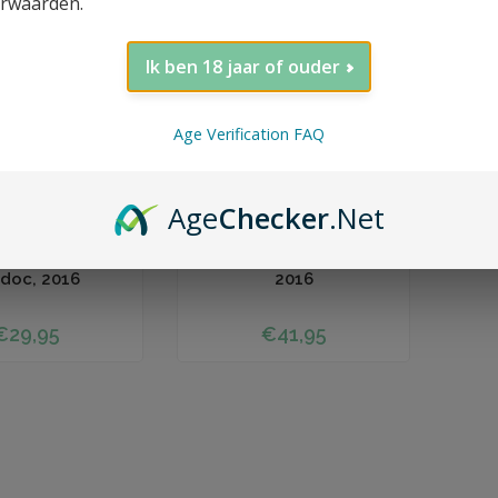
rwaarden.
Ik ben 18 jaar of ouder
Age Verification FAQ
Age
Checker
.Net
 winkelwagen
Toevoegen aan winkelwagen
 Copel, Haut-
Xavier Copel, Cahors,
doc, 2016
2016
€29,95
€41,95