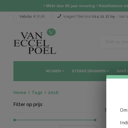
• Méér dan 60 jaar ervaring • Kwalitatieve wij
Valuta:
€ EUR
Vragen? Bel ons!
014 21 27 09
- Van 1
WIJNEN
STERKE DRANKEN
SAKÉ 
Home
Tags
2016
Filter op prijs
Om 
Sorteren op
Ind