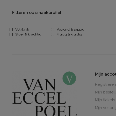
Filteren op smaakprofiel
Vol & rijk
Volrond & sappig
Stoer & krachtig
Fruitig & kruidig
Mijn acco
Registreren
Mijn bestel
Mijn tickets
Mijn verlang