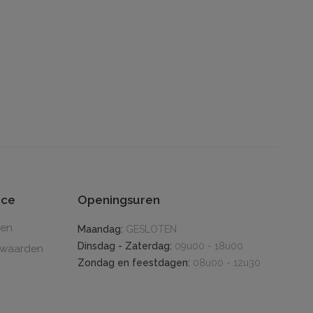
ice
Openingsuren
den
Maandag:
GESLOTEN
Dinsdag - Zaterdag:
09u00 - 18u00
rwaarden
Zondag en feestdagen:
08u00 - 12u30