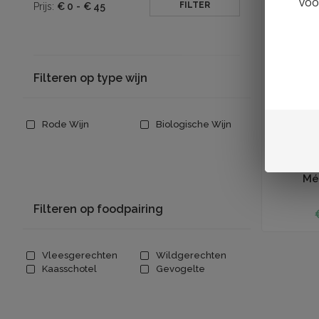
voo
FILTER
Prijs:
€
0
-
€
45
Filteren op type wijn
Rode Wijn
Biologische Wijn
Toevoegen aan
Xavier
Mé
Filteren op foodpairing
Vleesgerechten
Wildgerechten
Kaasschotel
Gevogelte