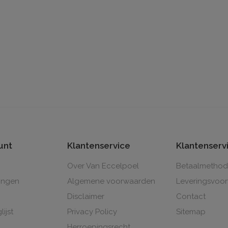
unt
Klantenservice
Klantenserv
Over Van Eccelpoel
Betaalmetho
lingen
Algemene voorwaarden
Leveringsvoo
Disclaimer
Contact
lijst
Privacy Policy
Sitemap
Herroepingsrecht